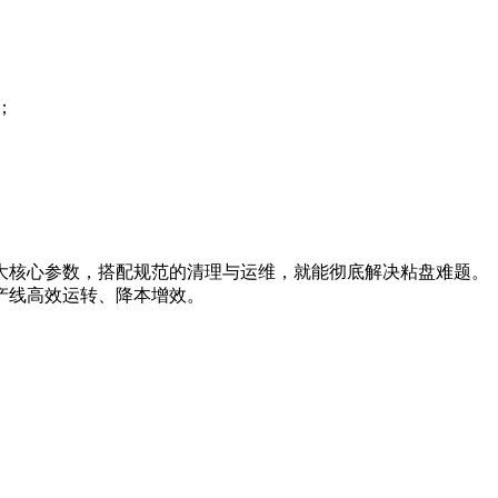
；
。
大核心参数，搭配规范的清理与运维，就能彻底解决粘盘难题。
产线高效运转、降本增效。