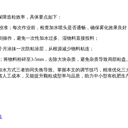
保障造粒效率，具体要点如下：
时校准；每次作业前，检查加水喷头是否通畅，确保雾化效果良好
原则操作，避免一次性加水过多、湿物料直接投料；
12个月涂抹一次防粘涂层，从根源减少物料粘连；
；将物料粉碎至3-5mm，去除大块杂质，避免杂质导致局部粘盘
加水方式三者协同失衡导致。掌握本文的调节技巧，精准优化三
省人工成本，又能提升颗粒成型率与品质，助力中小型有机肥生
多