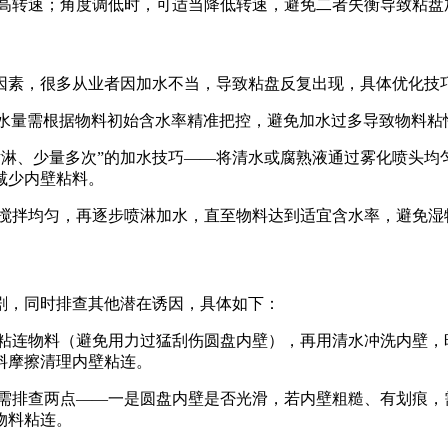
提高转速；角度调低时，可适当降低转速，避免二者失衡导致粘盘
因素，很多从业者因加水不当，导致粘盘反复出现，具体优化技
%，加水量需根据物料初始含水率精准把控，避免加水过多导致物
雾化喷淋、少量多次”的加水技巧——将清水或腐熟液通过雾化喷头
减少内壁粘料。
备搅拌均匀，再逐步喷淋加水，直至物料达到适宜含水率，避免
剧，同时排查其他潜在诱因，具体如下：
的粘连物料（避免用力过猛刮伤圆盘内壁），再用清水冲洗内壁
料摩擦清理内壁粘连。
，需排查两点——一是圆盘内壁是否光滑，若内壁粗糙、有划痕
物料粘连。