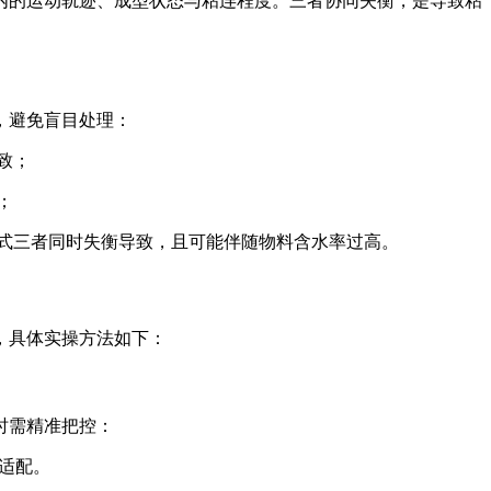
内的运动轨迹、成型状态与粘连程度。三者协同失衡，是导致粘
，避免盲目处理：
致；
；
方式三者同时失衡导致，且可能伴随物料含水率过高。
，具体实操方法如下：
时需精准把控：
性适配。