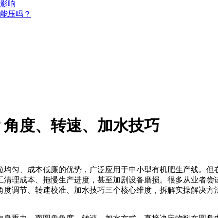
影响
能压吗？
？角度、转速、加水技巧
粒均匀、成本低廉的优势，广泛应用于中小型有机肥生产线。但
工清理成本、拖慢生产进度，甚至加剧设备磨损。很多从业者尝
角度调节、转速校准、加水技巧三个核心维度，拆解实操解决方