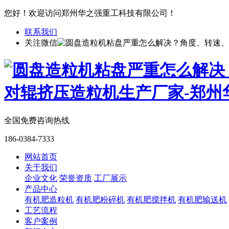
您好！欢迎访问郑州华之强重工科技有限公司！
联系我们
关注微信
全国免费咨询热线
186-0384-7333
网站首页
关于我们
企业文化
荣誉资质
工厂展示
产品中心
有机肥造粒机
有机肥粉碎机
有机肥搅拌机
有机肥输送机
工艺流程
客户案例