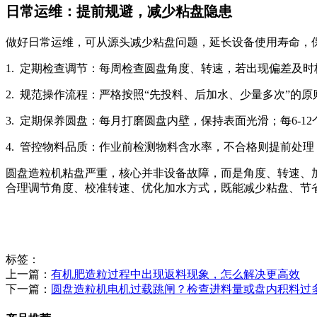
日常运维：提前规避，减少粘盘隐患
做好日常运维，可从源头减少粘盘问题，延长设备使用寿命，
1. 定期检查调节：每周检查圆盘角度、转速，若出现偏差及
2. 规范操作流程：严格按照“先投料、后加水、少量多次”的
3. 定期保养圆盘：每月打磨圆盘内壁，保持表面光滑；每6-
4. 管控物料品质：作业前检测物料含水率，不合格则提前处理
圆盘造粒机粘盘严重，核心并非设备故障，而是角度、转速、
合理调节角度、校准转速、优化加水方式，既能减少粘盘、节
标签：
上一篇：
有机肥造粒过程中出现返料现象，怎么解决更高效
下一篇：
圆盘造粒机电机过载跳闸？检查进料量或盘内积料过